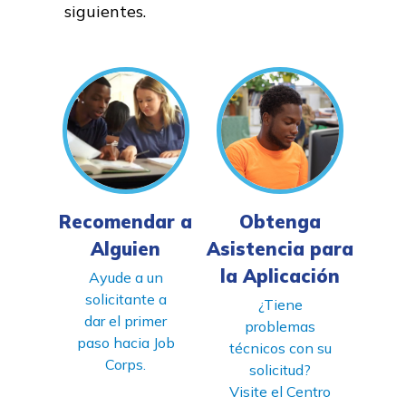
Estudiantes
siguientes
.
Padres/Influenciadores
Empleadores
FAQs
English
Recomendar a
Obtenga
Alguien
Asistencia para
la Aplicación
CONECTARSE
Ayude a un
solicitante a
¿Tiene
dar el primer
problemas
COMIENZA YA
paso hacia Job
técnicos con su
Corps.
solicitud?
Visite el Centro