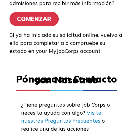
admisiones para recibir más información?
Programas de
Entrenamiento
COMENZAR
Artes culinarias
Si ya ha iniciado su solicitud online, vuelva a
Carpintería, Pre pasantía
ella para completarla o compruebe su
estado en your MyJobCorps account.
Mampostería con
cemento, Pre pasantía
Mampostería, Pre
Póngase en Contacto
con Nosotros
pasantía
Ver más ...
¿Tiene preguntas sobre Job Corps o
necesita ayuda con algo?
Visite
Aprender más
nuestras Preguntas Frecuentes
o
realice una de las acciones